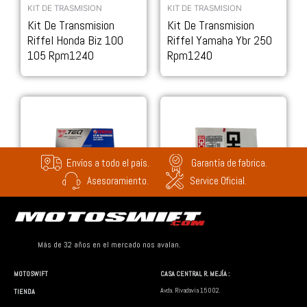
KIT DE TRASMISION
KIT DE TRASMISION
Kit De Transmision
Kit De Transmision
Riffel Honda Biz 100
Riffel Yamaha Ybr 250
105 Rpm1240
Rpm1240
Envíos a todo el país.
Garantía de fabrica.
Asesoramiento.
Service Oficial.
KIT DE TRASMISION
KIT DE TRASMISION
Kit De Transmisión
Kit Transmisión Moto
Más de 32 años en el mercado nos avalan.
Yamaha 125 Xtz
Yamaha Fz25 250
MOTOSWIFT
CASA CENTRAL R. MEJÍA :
Avda. Rivadavia 15002.
TIENDA