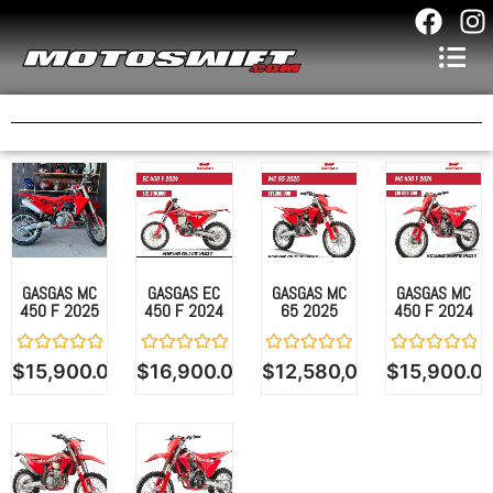
F
I
a
n
c
s
e
t
b
a
o
g
o
r
k
a
m
GASGAS MC
GASGAS EC
GASGAS MC
GASGAS MC
450 F 2025
450 F 2024
65 2025
450 F 2024
Valorado
Valorado
Valorado
Valorado
$
15,900.00
$
16,900.00
$
12,580,000.00
$
15,900.0
con
con
con
con
0
0
0
0
de
de
de
de
5
5
5
5