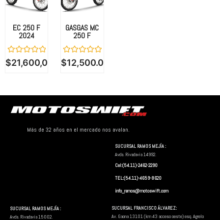
EC 250 F
GASGAS MC
2024
250 F
Valorado
Valorado
$
21,600,000.00
$
12,500.00
con
con
0
0
de
de
5
5
Más de 32 años en el mercado nos avalan.
SUCURSAL RAMOS MEJÍA :
Avda. Rivadavia 14992.
Cel:(54.11)-2462-2290
TEL:(54.11)-4659-8620
info_ramos@motoswift.com
SUCURSAL FRANCISCO ÁLVAREZ:
SUCURSAL RAMOS MEJÍA :
Av. Gaona 13101 (km 43 acceso oeste) esq. Agrelo
Avda. Rivadavia 15002.