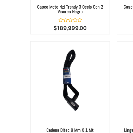
Casco Moto Nzi Trendy 3 Ocelo Con 2
Casco
Visores Negro
Valorado
$
189,999.00
con
0
de
5
Cadena Bitec 8 Mm X 1 Mt
Ling