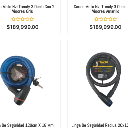
 Moto Nzi Trendy 3 Ocelo Con 2
Casco Moto Nzi Trendy 3 Ocelo
Visores Gris
Visores Amarillo
Valorado
Valorado
$
189,999.00
$
189,999.00
con
con
0
0
de
de
5
5
a De Seguridad 120cm X 18 Mm
Linga De Seguridad Radius 20x