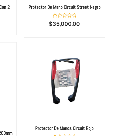
 Con 2
Protector De Mano Circuit Street Negro
Valorado
$
35,000.00
con
0
de
5
Protector De Manos Circuit Rojo
1200mm