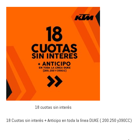
18 cuotas sin interés
18 Cuotas sin interés + Anticipo en toda la línea DUKE ( 200.250 y390CC)